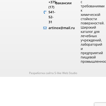
с
+375
Вакансии
требованиями
(17)
к
541-
химической
52-
стойкости
31
поверхностей.
Широкий
artinox@mail.ru
каталог для
лечебных
учреждений,
лабораторий
и
предприятий
пищевой
промышленнос
Разработка сайта S-like Web Studio