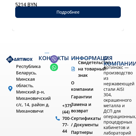
5214
BYN
Подробнее
КОНТАКТЫ
ИНФОРМАЦИЯ
О
Свидетельство
КОМПАНИ
Республика
Артинокс —
на товарный
производство
Беларусь,
знак
из
Минская
О
нержавеющей
область,
компании
стали AISI
Минский р-н,
304,
Гарантии
Михановичский
окрашенного
Замена и
с/с, 14, район д.
металла и
+375
возврат
ДСП для
Михановичи
(44)
операционных
Сертификаты
700-
процедурных
/ Документы
77-
кабинетов и
44
Партнеры
лабораторий