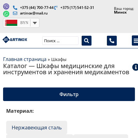
+375 (44) 700-77-44
+375 (17) 541-52-31
Ваш город:
Минск
artinox@mail.ru
BYN
Производство медицинской продукции и оборудования
Главная страница
»
Шкафы
Каталог — Шкафы медицинские для
инструментов и хранения медикаментов
Медицинские шкафы —
металлические и стеклянные
Фильтр
модели для хранения
медикаментов и инструментов
Материал:
Медицинский шкаф
из листовой стали толщиной
Нержавеющая сталь
0,8–1,0 мм с порошковым покрытием сохраняет
геометрию корпуса после многолетних циклов