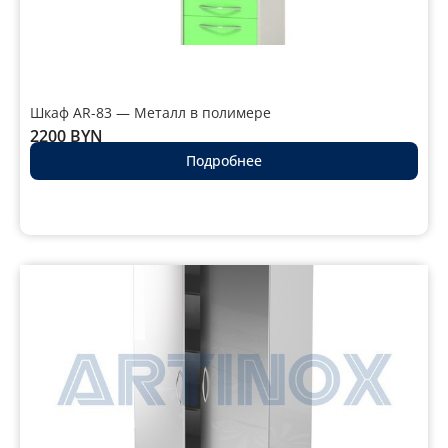
шариковые
(тандембокс)
Регулировка цоколя
±20 мм под неровный
пол
Шкаф AR-83 — Металл в полимере
2200
BYN
Подробнее