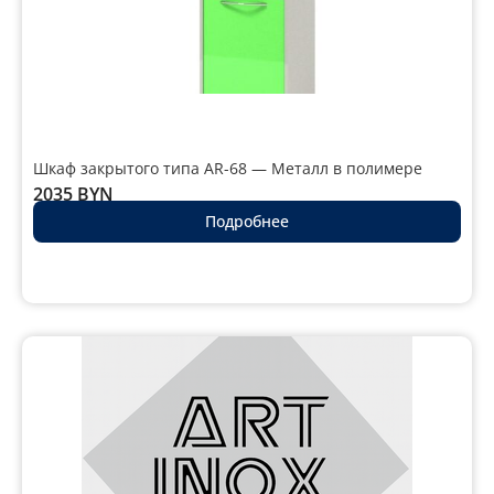
Шкаф закрытого типа AR-68 — Металл в полимере
2035
BYN
Подробнее