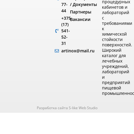
процедурных
/ Документы
77-
кабинетов и
44
Партнеры
лабораторий
с
+375
Вакансии
требованиями
(17)
к
541-
химической
52-
стойкости
31
поверхностей.
Широкий
artinox@mail.ru
каталог для
лечебных
учреждений,
лабораторий
и
предприятий
пищевой
промышленнос
Разработка сайта S-like Web Studio