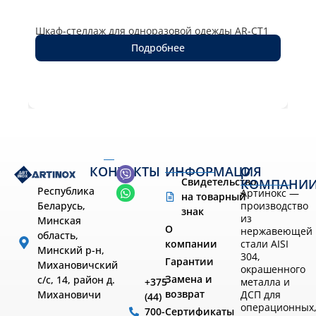
Шка
Шкаф-стеллаж для одноразовой одежды AR-CT1
61
Подробнее
КОНТАКТЫ
ИНФОРМАЦИЯ
О
Свидетельство
КОМПАНИ
Республика
Артинокс —
на товарный
производство
Беларусь,
знак
из
Минская
О
нержавеющей
область,
компании
стали AISI
Минский р-н,
304,
Гарантии
Михановичский
окрашенного
Замена и
с/с, 14, район д.
металла и
+375
возврат
ДСП для
Михановичи
(44)
операционных
Сертификаты
700-