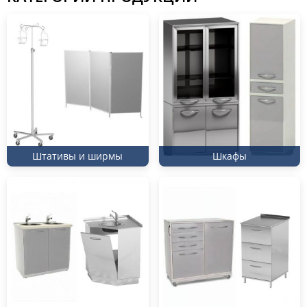
стоматологические кабинеты и патанатомические
отделения. Ассортимент охватывает более 20
товарных групп, включая штативы, подставки и
ступеньки — от готовых решений до изделий,
изготовленных по индивидуальным размерам и
комплектациям.
Шкафы и приставные модули для
кабинетов
Штативы и ширмы
Шкафы
Шкафы закрытого и открытого типа из
хромоникелевого сплава предназначены для
хранения лекарственных средств, медикаментов,
инструмента и личных вещей персонала. Корпус с
антикоррозийным напылением устойчив к
агрессивным дезинфицирующим веществам при
регулярной обработке. Напольные и навесные
модули с мойкой применяются как приставной
элемент у рабочего стола — во врачебных,