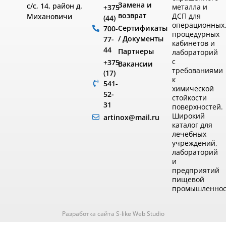
самостоятельной расстановки и подгонки изделий.
Замена и
с/с, 14, район д.
металла и
+375
возврат
ДСП для
Купить оснащение для кабинета можно с доставкой в
Михановичи
(44)
операционных
Сертификаты
700-
любой регион.
процедурных
/ Документы
77-
кабинетов и
Как оформить заказ
44
Партнеры
лабораторий
с
+375
Вакансии
Выберите позиции в каталоге оснащения для ЛПУ,
требованиями
(17)
к
уточните размеры и комплектацию — сотрудники
541-
химической
52-
компании свяжутся с вами, рассчитают стоимость и
стойкости
31
организуют доставку в Минск или любой регион
поверхностей.
Широкий
artinox@mail.ru
Беларуси.
каталог для
лечебных
учреждений,
лабораторий
и
предприятий
пищевой
промышленнос
Разработка сайта S-like Web Studio