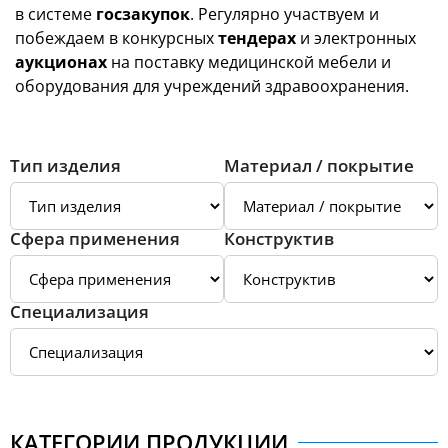
в системе
госзакупок
. Регулярно участвуем и
побеждаем в конкурсных
тендерах
и электронных
аукционах
на поставку медицинской мебели и
оборудования для учреждений здравоохранения.
Закажите корпусное оснащение от производителя в
Минске — шкафы, тумбы, столы, открытые системы
Тип изделия
Материал / покрытие
хранения и инструментальные столы из
хромоникелевого сплава с защитным напылением
или электрополированной поверхностью,
Сфера применения
Конструктив
изготовленные под санитарно-эпидемиологические
нормы учреждений здравоохранения Республики
Беларусь.
Специализация
Каталог продукции для лечебных
учреждений
Артинокс производит и реализует металлическую
продукцию для ЛПУ — оснащает больницы,
КАТЕГОРИИ ПРОДУКЦИИ
поликлиники, исследовательские кабинеты,