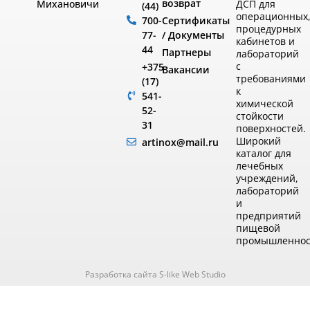
возврат
ДСП для
Михановичи
(44)
операционных
Сертификаты
700-
процедурных
/ Документы
77-
кабинетов и
44
Партнеры
лабораторий
с
+375
Вакансии
требованиями
(17)
к
541-
химической
52-
стойкости
31
поверхностей.
Широкий
artinox@mail.ru
каталог для
лечебных
учреждений,
лабораторий
и
предприятий
пищевой
промышленнос
Разработка сайта S-like Web Studio