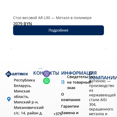
Стол весовой AR-L90 — Металл в полимере
Сто
2079
BYN
290
Подробнее
КОНТАКТЫ
ИНФОРМАЦИЯ
О
Свидетельство
КОМПАНИ
Республика
Артинокс —
на товарный
производство
Беларусь,
знак
из
Минская
О
нержавеющей
область,
компании
стали AISI
Минский р-н,
304,
Гарантии
Михановичский
окрашенного
Замена и
с/с, 14, район д.
металла и
+375