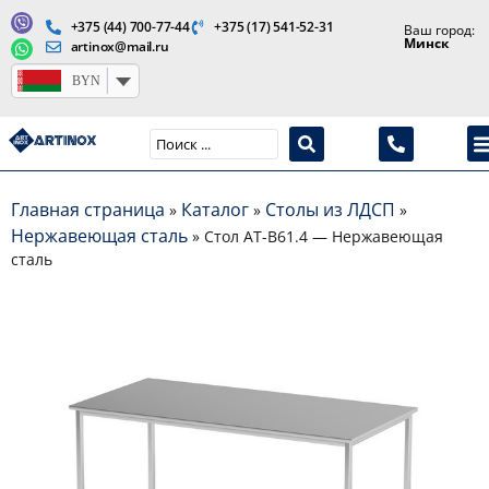
+375 (44) 700-77-44
+375 (17) 541-52-31
Ваш город:
Минск
artinox@mail.ru
BYN
Производство медицинской продукции и оборудования
Главная страница
Каталог
Столы из ЛДСП
»
»
»
Нержавеющая сталь
»
Стол AT-B61.4 — Нержавеющая
сталь