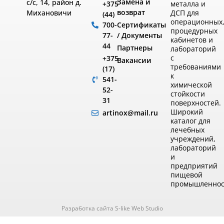
Замена и
с/с, 14, район д.
металла и
+375
возврат
ДСП для
Михановичи
(44)
операционных
Сертификаты
700-
процедурных
/ Документы
77-
кабинетов и
44
Партнеры
лабораторий
с
+375
Вакансии
требованиями
(17)
к
541-
химической
52-
стойкости
31
поверхностей.
Широкий
artinox@mail.ru
каталог для
лечебных
учреждений,
лабораторий
и
предприятий
пищевой
промышленнос
Разработка сайта S-like Web Studio