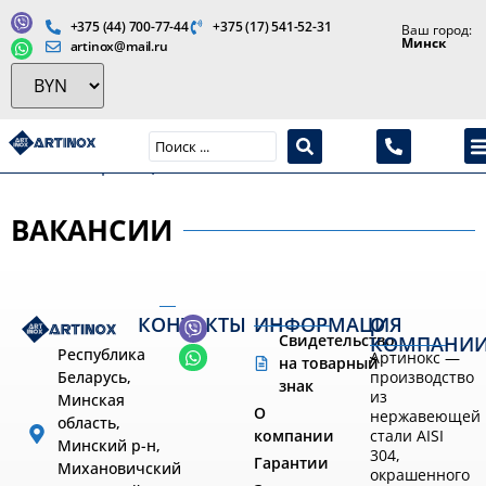
+375 (44) 700-77-44
+375 (17) 541-52-31
Ваш город:
Минск
artinox@mail.ru
Производство медицинской продукции и оборудования
Главная страница
»
Вакансии
ВАКАНСИИ
КОНТАКТЫ
ИНФОРМАЦИЯ
О
Свидетельство
КОМПАНИ
Республика
Артинокс —
на товарный
производство
Беларусь,
знак
из
Минская
О
нержавеющей
область,
компании
стали AISI
Минский р-н,
304,
Гарантии
Михановичский
окрашенного