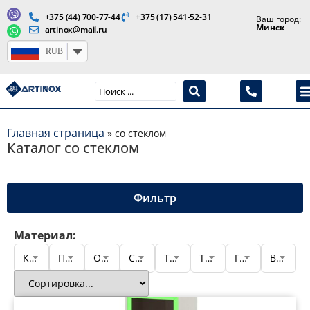
+375 (44) 700-77-44
+375 (17) 541-52-31
Ваш город:
Минск
artinox@mail.ru
RUB
Производство медицинской продукции и оборудования
Главная страница
»
со стеклом
Каталог со стеклом
Фильтр
Материал:
Количество секций
Подтип шкафа
Основание
Специализация
Тип конструкции
Тип содержимого
Глубина
Высота