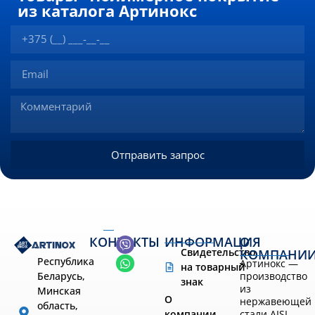
из каталога Артинокс
Отправить запрос
КОНТАКТЫ
ИНФОРМАЦИЯ
О
Свидетельство
КОМПАНИ
Республика
Артинокс —
на товарный
производство
Беларусь,
знак
из
Минская
О
нержавеющей
область,
компании
стали AISI