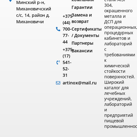
Минский р-н,
304,
Гарантии
Михановичский
окрашенного
Замена и
с/с, 14, район д.
металла и
+375
возврат
ДСП для
Михановичи
(44)
операционных
Сертификаты
700-
процедурных
/ Документы
77-
кабинетов и
44
Партнеры
лабораторий
с
+375
Вакансии
требованиями
(17)
к
541-
химической
52-
стойкости
31
поверхностей.
Широкий
artinox@mail.ru
каталог для
лечебных
учреждений,
лабораторий
и
предприятий
пищевой
промышленнос