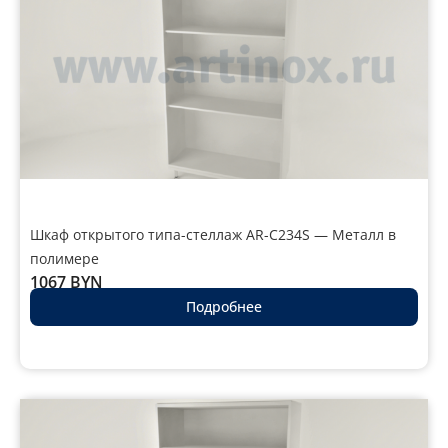
Шкаф открытого типа-стеллаж AR-C234S — Металл в
полимере
1067
BYN
Подробнее