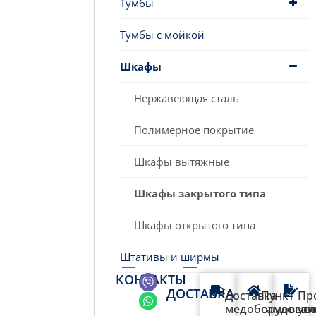
Тумбы
Тумбы с мойкой
Шкафы
Нержавеющая сталь
Полимерное покрытие
Шкафы вытяжные
Шкафы закрытого типа
Шкафы открытого типа
Штативы и ширмы
КОНТАКТЫ
ДОСТАВКА
Доставка
Пункт
Пр
медоборудован
самовыво
ус