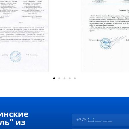
инские
ль" из