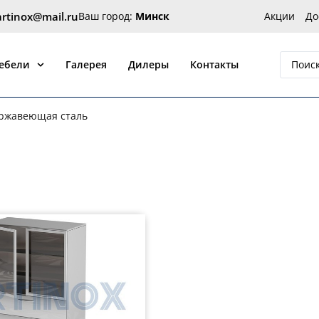
artinox@mail.ru
Ваш город:
Минск
Акции
До
 от производителя Артинокс
мебели
Галерея
Дилеры
Контакты
ржавеющая сталь