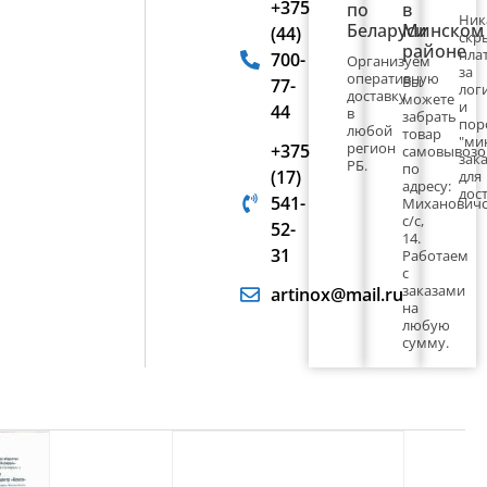
+375
по
в
Ник
Беларуси
Минском
(44)
скр
районе
пла
700-
Организуем
за
оперативную
Вы
77-
лог
доставку
можете
и
44
в
забрать
пор
любой
товар
"ми
регион
+375
самовывоз
зака
РБ.
по
(17)
для
адресу:
дост
541-
Миханович
с/с,
52-
14.
31
Работаем
с
заказами
artinox@mail.ru
на
любую
сумму.