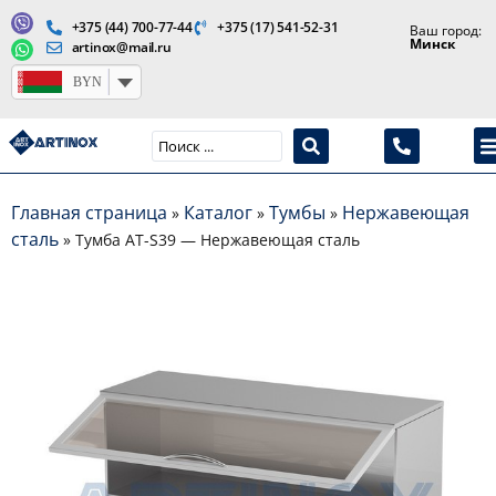
+375 (44) 700-77-44
+375 (17) 541-52-31
Ваш город:
Минск
artinox@mail.ru
BYN
Производство медицинской продукции и оборудования
Главная страница
Каталог
Тумбы
Нержавеющая
»
»
»
сталь
»
Тумба AT-S39 — Нержавеющая сталь