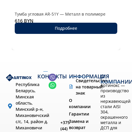
Тумба угловая AR-51Y — Металл в полимере
Тум
616
BYN
77
Подробнее
КОНТАКТЫ
ИНФОРМАЦИЯ
О
Свидетельство
КОМПАНИ
Республика
Артинокс —
на товарный
производство
Беларусь,
знак
из
Минская
О
нержавеющей
область,
компании
стали AISI
Минский р-н,
304,
Гарантии
Михановичский
окрашенного
Замена и
с/с, 14, район д.
металла и
+375
возврат
ДСП для
Михановичи
(44)