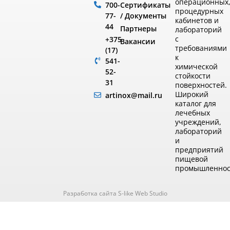
операционных
Сертификаты
700-
процедурных
/ Документы
77-
кабинетов и
44
Партнеры
лабораторий
с
+375
Вакансии
требованиями
(17)
к
541-
химической
52-
стойкости
31
поверхностей.
Широкий
artinox@mail.ru
каталог для
лечебных
учреждений,
лабораторий
и
предприятий
пищевой
промышленнос
Разработка сайта S-like Web Studio