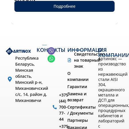
Подробнее
КОНТАКТЫ
ИНФОРМАЦИЯ
О
Свидетельство
КОМПАНИ
Республика
Артинокс —
на товарный
производство
Беларусь,
знак
из
Минская
О
нержавеющей
область,
компании
стали AISI
Минский р-н,
304,
Гарантии
Михановичский
окрашенного
Замена и
с/с, 14, район д.
металла и
+375
возврат
ДСП для
Михановичи
(44)
операционных
Сертификаты
700-
процедурных
/ Документы
77-
кабинетов и
44
Партнеры
лабораторий
с
+375
Вакансии