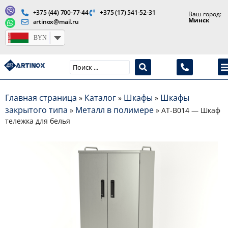
+375 (44) 700-77-44
+375 (17) 541-52-31
Ваш город:
Минск
artinox@mail.ru
BYN
Производство медицинской продукции и оборудования
Главная страница
Каталог
Шкафы
Шкафы
»
»
»
закрытого типа
Металл в полимере
»
»
AT-B014 — Шкаф
тележка для белья