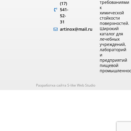
требованиями
(17)
к
541-
химической
52-
стойкости
31
поверхностей.
Широкий
artinox@mail.ru
каталог для
лечебных
учреждений,
лабораторий
и
предприятий
пищевой
промышленнос
Разработка сайта S-like Web Studio