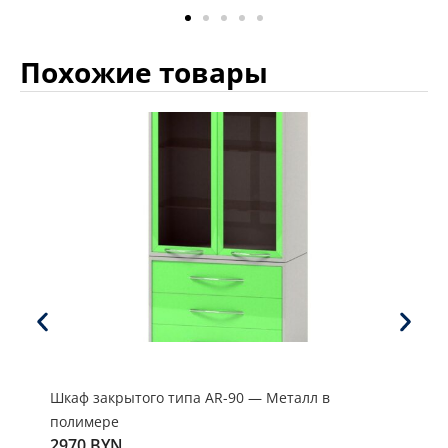
Похожие товары
Шкаф закрытого типа AR-90 — Металл в
Шка
полимере
пол
2970
BYN
149