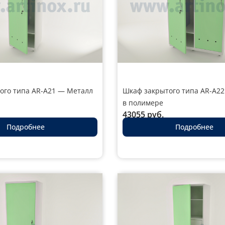
ого типа AR-A21 — Металл
Шкаф закрытого типа AR-A2
в полимере
43055
руб.
Подробнее
Подробнее