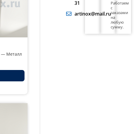
31
Работаем
с
заказами
artinox@mail.ru
на
любую
сумму.
2 — Металл