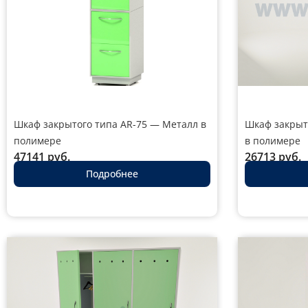
Шкаф закрытого типа AR-75 — Металл в
Шкаф закрыт
полимере
в полимере
47141
руб.
26713
руб.
Подробнее