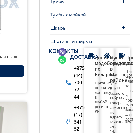
Тумбы
Тумбы с мойкой
Шкафы
Штативы и ширмы
КОНТАКТЫ
ДОСТАВКА
ая сталь
Доставка
Пункт
Пр
медоборудован
самовыво
ус
+375
по
в
Ник
Беларуси
Минском
(44)
скр
районе
пла
700-
Организуем
за
оперативную
Вы
77-
лог
доставку
можете
и
44
в
забрать
пор
любой
товар
"ми
регион
+375
самовывоз
зака
РБ.
по
(17)
для
адресу:
дост
541-
Миханович
с/с,
52-
14.