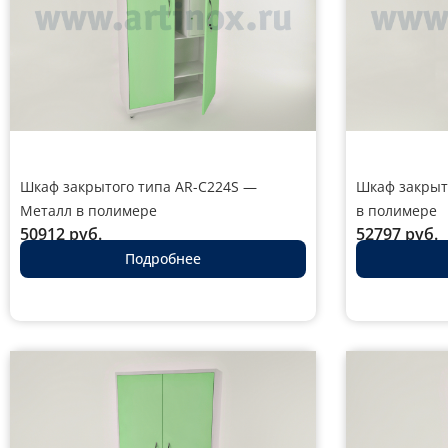
Шкаф закрытого типа AR-C224S —
Шкаф закрыт
Металл в полимере
в полимере
50912
руб.
52797
руб.
Подробнее