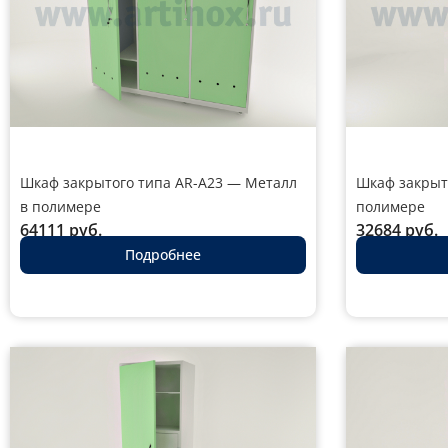
Шкаф закрытого типа AR-A23 — Металл
Шкаф закрыт
в полимере
полимере
64111
руб.
32684
руб.
Подробнее