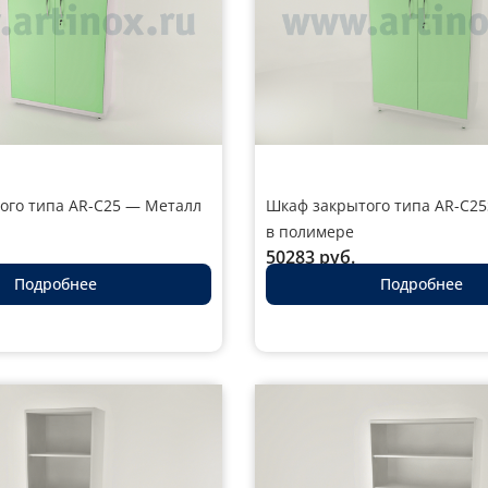
ого типа AR-C25 — Металл
Шкаф закрытого типа AR-C2
в полимере
50283
руб.
Подробнее
Подробнее