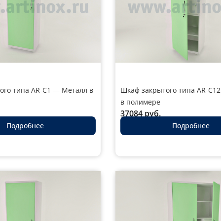
ого типа AR-C1 — Металл в
Шкаф закрытого типа AR-C1
в полимере
37084
руб.
Подробнее
Подробнее