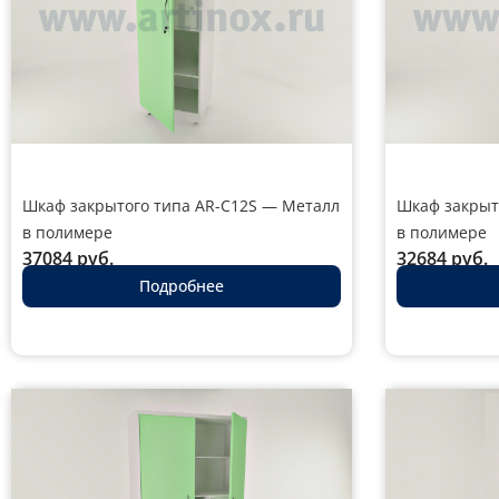
Шкаф закрытого типа AR-C12S — Металл
Шкаф закрыт
в полимере
в полимере
37084
руб.
32684
руб.
Подробнее