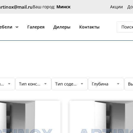
artinox@mail.ru
Ваш город:
Минск
Акции
До
 от производителя Артинокс
мебели
Галерея
Дилеры
Контакты
Специализация
Тип конструкции
Тип содержимого
Глубина
Вы