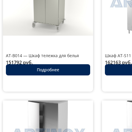
AT-B014 — Шкаф тележка для белья
Шкаф AT-S11
151792
руб.
162163
руб.
Подробнее