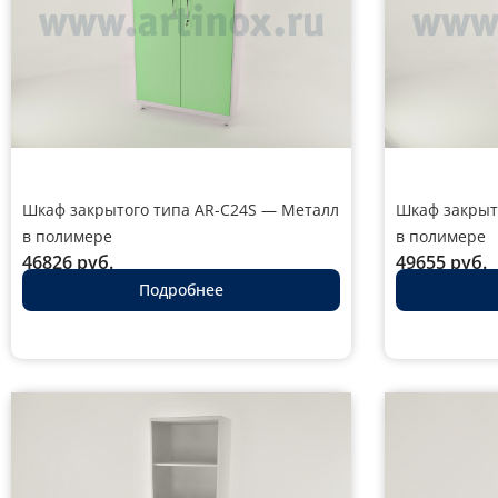
Шкаф закрытого типа AR-C24S — Металл
Шкаф закрыт
в полимере
в полимере
46826
руб.
49655
руб.
Подробнее