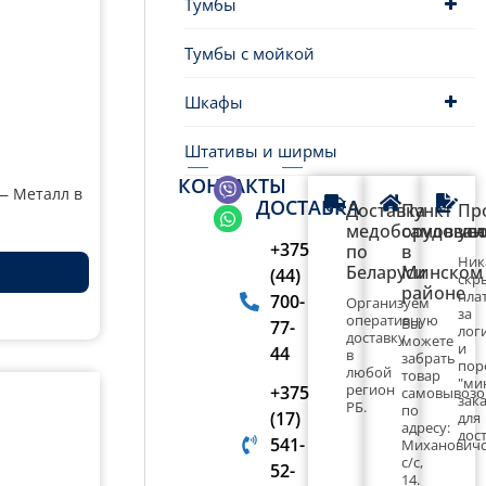
Тумбы
Тумбы с мойкой
Шкафы
Штативы и ширмы
КОНТАКТЫ
— Металл в
ДОСТАВКА
Доставка
Пункт
Пр
медоборудован
самовыво
ус
+375
по
в
Ник
Беларуси
Минском
(44)
скр
районе
пла
700-
Организуем
за
оперативную
Вы
77-
лог
доставку
можете
и
44
в
забрать
пор
любой
товар
"ми
регион
+375
самовывоз
зака
РБ.
по
(17)
для
адресу:
дост
541-
Миханович
с/с,
52-
14.