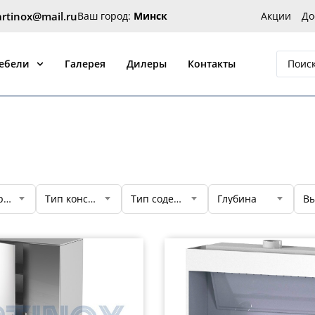
artinox@mail.ru
Ваш город:
Минск
Акции
До
 от производителя Артинокс
мебели
Галерея
Дилеры
Контакты
Тип дверей
Тип конструкции
Тип содержимого
Глубина
Вы