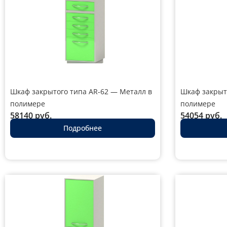
Шкаф закрытого типа AR-62 — Металл в
Шкаф закрыт
полимере
полимере
58140
руб.
54054
руб.
Подробнее