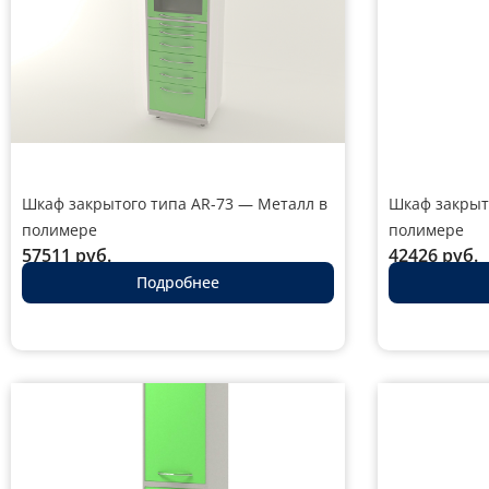
Шкаф закрытого типа AR-73 — Металл в
Шкаф закрыт
полимере
полимере
57511
руб.
42426
руб.
Подробнее