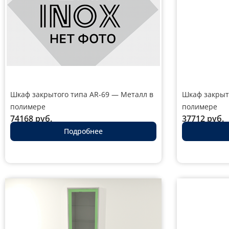
Шкаф закрытого типа AR-69 — Металл в
Шкаф закрыт
полимере
полимере
74168
руб.
37712
руб.
Подробнее