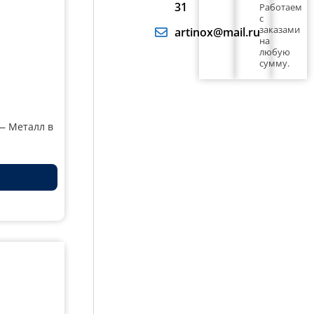
31
Работаем
с
заказами
artinox@mail.ru
на
любую
сумму.
— Металл в