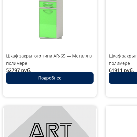
Шкаф закрытого типа AR-65 — Металл в
Шкаф закрыт
полимере
полимере
52797
руб.
61911
руб.
Подробнее