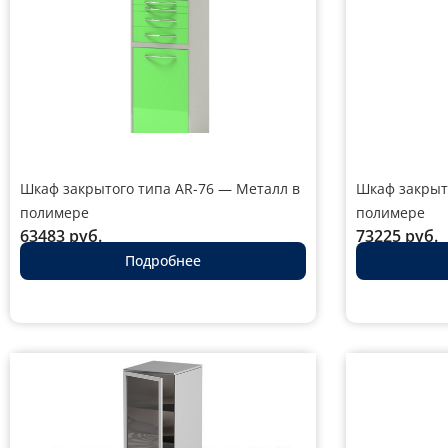
Шкаф закрытого типа AR-76 — Металл в
Шкаф закрыт
полимере
полимере
63483
руб.
73225
руб.
Подробнее