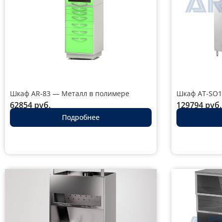
Шкаф AR-83 — Металл в полимере
Шкаф AT-SO1
62854
руб.
129794
руб.
Подробнее