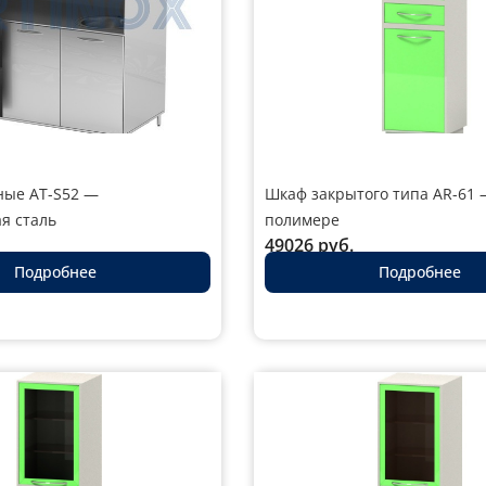
ые AT-S52 —
Шкаф закрытого типа AR-61 
я сталь
полимере
49026
руб.
Подробнее
Подробнее