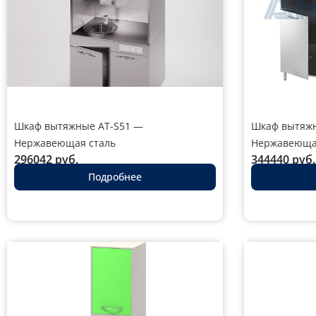
Шкаф вытяжные AT-S51 —
Шкаф вытяжн
Нержавеющая сталь
Нержавеюща
296042
руб.
344440
руб.
Подробнее