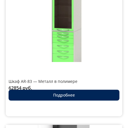
для медучреждений
Беларуси
Закупщику больницы или клиники
шкаф
медицинский металлический двухсекционный
закрывает три задачи разом: раздельное хранение
медикаментов и инструментов, защиту содержимого
от несанкционированного доступа и устойчивость
корпуса к ежедневной дезинфекции. Каталог
Артинокс собирает двухсекционные и
двухстворчатые модели из нержавеющей и
Шкаф AR-83 — Металл в полимере
окрашенной стали — с полками, ящиками, замком и
62854
руб.
нагрузкой на полку до 60 кг — под процедурные
Подробнее
кабинеты, лаборатории и аптечные пункты больниц
Беларуси.
Параметр
Значение