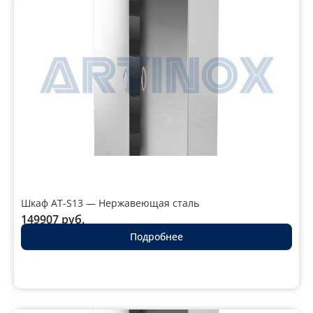
Шкаф для
металл,
4
1850
от
медикаментов
глухие
41
МСК-648
Шкаф для
стекло,
5
1900
от
инструментов
обзорные
46
со стеклом
Шкаф для
металл,
2 +
2000
от
одежды и
глухие
штанга
39
белья
Шкаф AT-S13 — Нержавеющая сталь
Шкаф
металл, с
5
1760
от
149907
руб.
архивный для
замком
38
Подробнее
документов