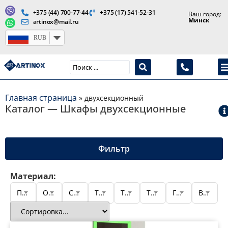
+375 (44) 700-77-44
+375 (17) 541-52-31
Ваш город:
Минск
artinox@mail.ru
RUB
Производство медицинской продукции и оборудования
Главная страница
»
двухсекционный
Каталог — Шкафы двухсекционные
Шкафы
Фильтр
медицинские
двухсекционные —
Материал:
Подтип шкафа
Основание
Специализация
Тип дверей
Тип конструкции
Тип содержимого
Глубина
Высота
каталог Артинокс