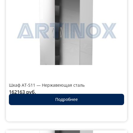
Материал корпуса
сталь AISI 304 / окрашенный
металл
Толщина стали
0,8 мм
Количество
2
секций
Тип дверей
двухстворчатые, металл или
металл+стекло
Шкаф AT-S11 — Нержавеющая сталь
Нагрузка на полку
до 60 кг
162163
руб.
Подробнее
Тип замка
цилиндровый, с ключом
Высота
1760–2000 мм