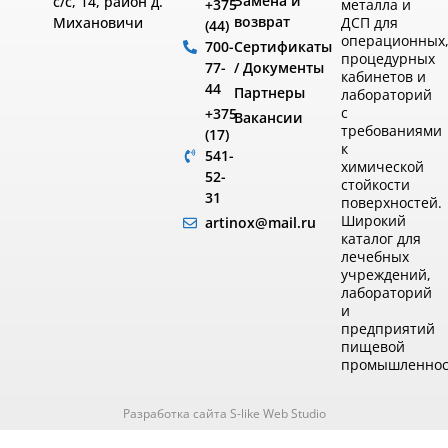
Замена и
с/с, 14, район д.
металла и
+375
возврат
ДСП для
Михановичи
(44)
операционных
Сертификаты
700-
процедурных
/ Документы
77-
кабинетов и
44
Партнеры
лабораторий
с
+375
Вакансии
требованиями
(17)
к
541-
химической
52-
стойкости
31
поверхностей.
Широкий
artinox@mail.ru
каталог для
лечебных
учреждений,
лабораторий
и
предприятий
пищевой
промышленнос
Разработка сайта S-like Web Studio