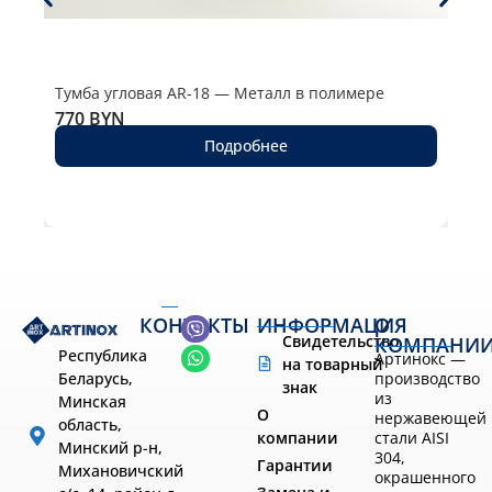
Тумба угловая AR-18 — Металл в полимере
Тум
770
BYN
129
Подробнее
КОНТАКТЫ
ИНФОРМАЦИЯ
О
Свидетельство
КОМПАНИ
Республика
Артинокс —
на товарный
производство
Беларусь,
знак
из
Минская
О
нержавеющей
область,
компании
стали AISI
Минский р-н,
304,
Гарантии
Михановичский
окрашенного