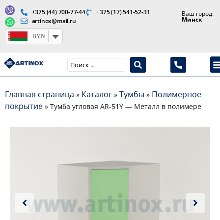
+375 (44) 700-77-44
+375 (17) 541-52-31
Ваш город:
Минск
artinox@mail.ru
BYN
Производство медицинской продукции и оборудования
Главная страница
Каталог
Тумбы
Полимерное
»
»
»
покрытие
»
Тумба угловая AR-51Y — Металл в полимере