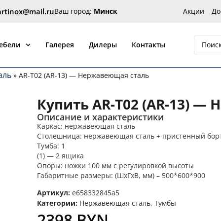
artinox@mail.ru
Ваш город:
Минск
Акции
До
 от производителя Артинокс
мебели
Галерея
Дилеры
Контакты
аль
»
AR-T02 (AR-13) — Нержавеющая сталь
Купить AR-T02 (AR-13) —
Описание и характеристики
Каркас: нержавеющая сталь
Столешница: нержавеющая сталь + пристенный бор
Тумба: 1
(1) — 2 ящика
Опоры: ножки 100 мм с регулировкой высоты
Габаритные размеры: (ШхГхВ, мм) – 500*600*900
Артикул:
e658332845a5
Категории:
Нержавеющая сталь
,
Тумбы
2398
BYN