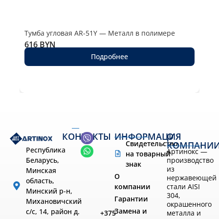
Тумба угловая AR-51Y — Металл в полимере
Тум
616
BYN
77
Подробнее
КОНТАКТЫ
ИНФОРМАЦИЯ
О
Свидетельство
КОМПАНИ
Республика
Артинокс —
на товарный
производство
Беларусь,
знак
из
Минская
О
нержавеющей
область,
компании
стали AISI
Минский р-н,
304,
Гарантии
Михановичский
окрашенного
Замена и
с/с, 14, район д.
металла и
+375