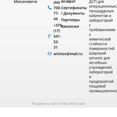
возврат
ДСП для
Михановичи
(44)
операционных
Сертификаты
700-
процедурных
/ Документы
77-
кабинетов и
44
Партнеры
лабораторий
с
+375
Вакансии
требованиями
(17)
к
541-
химической
52-
стойкости
31
поверхностей.
Широкий
artinox@mail.ru
каталог для
лечебных
учреждений,
лабораторий
и
предприятий
пищевой
промышленнос
Разработка сайта S-like Web Studio