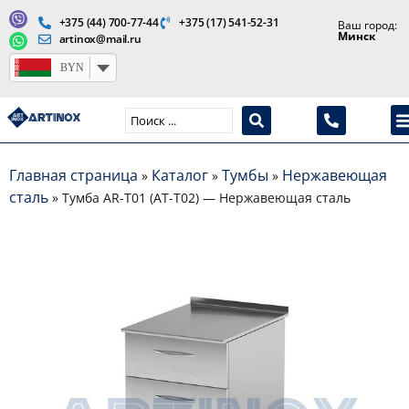
+375 (44) 700-77-44
+375 (17) 541-52-31
Ваш город:
Минск
artinox@mail.ru
BYN
Производство медицинской продукции и оборудования
Главная страница
Каталог
Тумбы
Нержавеющая
»
»
»
сталь
»
Тумба AR-T01 (AT-T02) — Нержавеющая сталь