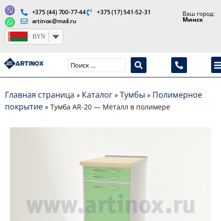
+375 (44) 700-77-44
+375 (17) 541-52-31
Ваш город:
Минск
artinox@mail.ru
BYN
Производство медицинской продукции и оборудования
Главная страница
Каталог
Тумбы
Полимерное
»
»
»
покрытие
»
Тумба AR-20 — Металл в полимере