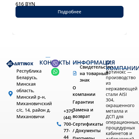
616
BYN
77
Подробнее
КОНТАКТЫ
ИНФОРМАЦИЯ
О
Свидетельство
КОМПАНИ
Республика
Артинокс —
на товарный
производство
Беларусь,
знак
из
Минская
О
нержавеющей
область,
компании
стали AISI
Минский р-н,
304,
Гарантии
Михановичский
окрашенного
Замена и
с/с, 14, район д.
металла и
+375
возврат
ДСП для
Михановичи
(44)
операционных
Сертификаты
700-
процедурных
/ Документы
77-
кабинетов и
44
Партнеры
лабораторий