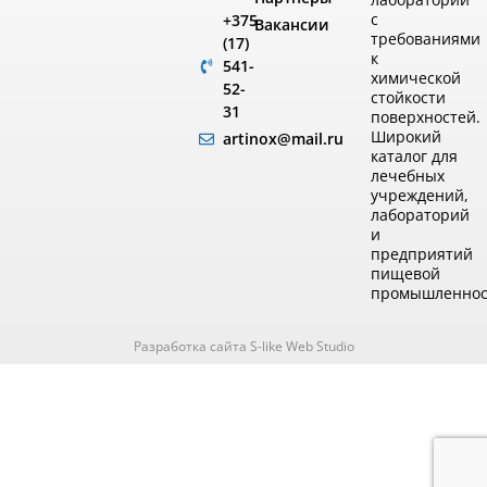
с
+375
Вакансии
требованиями
(17)
к
541-
химической
52-
стойкости
31
поверхностей.
Широкий
artinox@mail.ru
каталог для
лечебных
учреждений,
лабораторий
и
предприятий
пищевой
промышленнос
Разработка сайта S-like Web Studio