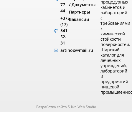
процедурных
/ Документы
77-
кабинетов и
44
Партнеры
лабораторий
с
+375
Вакансии
требованиями
(17)
к
541-
химической
52-
стойкости
31
поверхностей.
Широкий
artinox@mail.ru
каталог для
лечебных
учреждений,
лабораторий
и
предприятий
пищевой
промышленнос
Разработка сайта S-like Web Studio