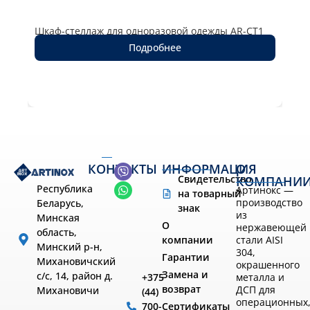
Шка
Шкаф-стеллаж для одноразовой одежды AR-CT1
61
Подробнее
КОНТАКТЫ
ИНФОРМАЦИЯ
О
Свидетельство
КОМПАНИ
Республика
Артинокс —
на товарный
производство
Беларусь,
знак
из
Минская
О
нержавеющей
область,
компании
стали AISI
Минский р-н,
304,
Гарантии
Михановичский
окрашенного
Замена и
с/с, 14, район д.
металла и
+375
возврат
ДСП для
Михановичи
(44)
операционных
Сертификаты
700-