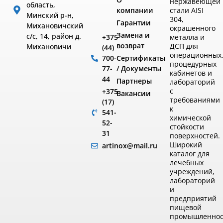
нержавеющей
область,
компании
стали AISI
Минский р-н,
304,
Гарантии
Михановичский
окрашенного
Замена и
с/с, 14, район д.
металла и
+375
возврат
ДСП для
Михановичи
(44)
операционных
Сертификаты
700-
процедурных
/ Документы
77-
кабинетов и
44
Партнеры
лабораторий
с
+375
Вакансии
требованиями
(17)
к
541-
химической
52-
стойкости
31
поверхностей.
Широкий
artinox@mail.ru
каталог для
лечебных
учреждений,
лабораторий
и
предприятий
пищевой
промышленнос