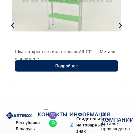
Шкаф открытого типа-стеллаж AR-CT1 — Металл
Шка
в полимере
в п
Подробнее
КОНТАКТЫ
ИНФОРМАЦИЯ
О
Свидетельство
КОМПАНИ
Республика
Артинокс —
на товарный
производство
Беларусь,
знак