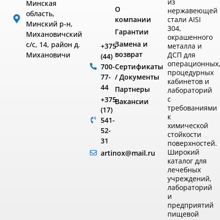
из
Минская
О
нержавеющей
область,
компании
стали AISI
Минский р-н,
304,
Гарантии
Михановичский
окрашенного
Замена и
с/с, 14, район д.
металла и
+375
возврат
ДСП для
Михановичи
(44)
операционных
Сертификаты
700-
процедурных
/ Документы
77-
кабинетов и
44
Партнеры
лабораторий
с
+375
Вакансии
требованиями
(17)
к
541-
химической
52-
стойкости
31
поверхностей.
Широкий
artinox@mail.ru
каталог для
лечебных
учреждений,
лабораторий
и
предприятий
пищевой