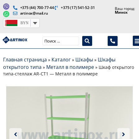
+375 (44) 700-77-44
+375 (17) 541-52-31
Ваш город:
Минск
artinox@mail.ru
BYN
Производство медицинской продукции и оборудования
Главная страница
Каталог
Шкафы
Шкафы
»
»
»
открытого типа
Металл в полимере
»
»
Шкаф открытого
типа-стеллаж AR-CT1 — Металл в полимере