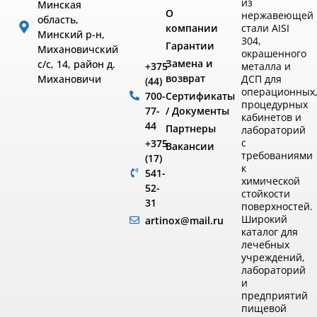
из
Минская
О
нержавеющей
область,
компании
стали AISI
Минский р-н,
304,
Гарантии
Михановичский
окрашенного
Замена и
с/с, 14, район д.
металла и
+375
возврат
ДСП для
Михановичи
(44)
операционных
Сертификаты
700-
процедурных
/ Документы
77-
кабинетов и
44
Партнеры
лабораторий
с
+375
Вакансии
требованиями
(17)
к
541-
химической
52-
стойкости
31
поверхностей.
Широкий
artinox@mail.ru
каталог для
лечебных
учреждений,
лабораторий
и
предприятий
пищевой