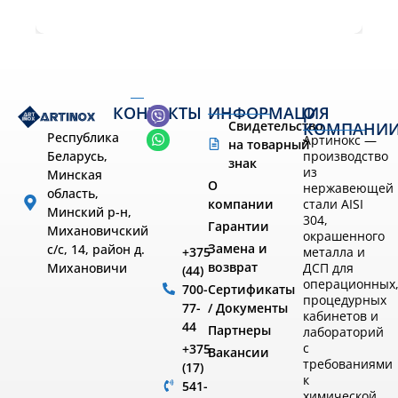
КОНТАКТЫ
ИНФОРМАЦИЯ
О
Свидетельство
КОМПАНИ
Республика
Артинокс —
на товарный
производство
Беларусь,
знак
из
Минская
О
нержавеющей
область,
компании
стали AISI
Минский р-н,
304,
Гарантии
Михановичский
окрашенного
Замена и
с/с, 14, район д.
металла и
+375
возврат
ДСП для
Михановичи
(44)
операционных
Сертификаты
700-
процедурных
/ Документы
77-
кабинетов и
44
Партнеры
лабораторий
с
+375
Вакансии
требованиями
(17)
к
541-
химической