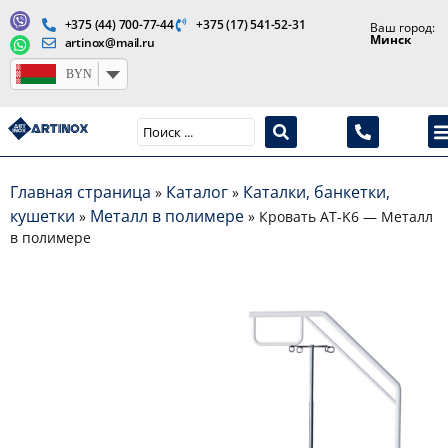
+375 (44) 700-77-44
+375 (17) 541-52-31
Ваш город:
Минск
artinox@mail.ru
BYN
Производство медицинской продукции и оборудования
Главная страница
Каталог
Каталки, банкетки,
»
»
кушетки
Металл в полимере
»
»
Кровать AT-K6 — Металл
в полимере