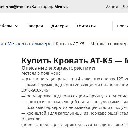
artinox@mail.ru
Ваш город:
Минск
Акции
До
 от производителя Артинокс
мебели
Галерея
Дилеры
Контакты
ки
Металл в полимере
»
»
Кровать AT-K5 — Металл в полимер
Купить Кровать AT-K5 —
Описание и характеристики
Металл в полимере
каркас и несущая рама – на 4 колесных опорах 125 м
— ложе с двумя подъемными секциями с заполнение
2010х900х545)
— регулировка подъема секции – вручную, ступенчат
— спинки из нержавеющей стали с полумягкими фи
— боковые барьеры из нержавеющей стали с полум
— кронштейн для капельницы из нержавеющей стали
флаконов
(переставной, с регулировкой высоты в диапазоне 1