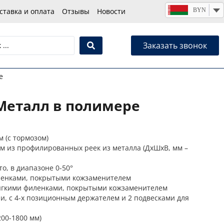
BYN
ставка и оплата
Отзывы
Новости
Заказать звонок
е
 Металл в полимере
м (с тормозом)
м из профилированных реек из металла (ДхШхВ, мм –
о, в диапазоне 0-50°
ленками, покрытыми кожзаменителем
ягкими филенками, покрытыми кожзаменителем
, с 4-х позиционным держателем и 2 подвесками для
200-1800 мм)