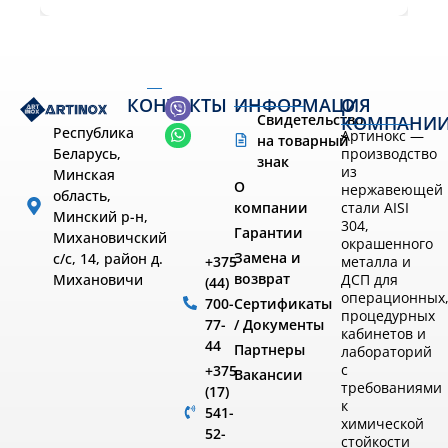
КОНТАКТЫ
ИНФОРМАЦИЯ
О
Свидетельство
КОМПАНИ
Республика
Артинокс —
на товарный
производство
Беларусь,
знак
из
Минская
О
нержавеющей
область,
компании
стали AISI
Минский р-н,
304,
Гарантии
Михановичский
окрашенного
Замена и
с/с, 14, район д.
металла и
+375
возврат
ДСП для
Михановичи
(44)
операционных
Сертификаты
700-
процедурных
/ Документы
77-
кабинетов и
44
Партнеры
лабораторий
с
+375
Вакансии
требованиями
(17)
к
541-
химической
52-
стойкости