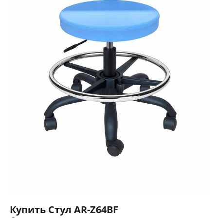
Купить Стул AR-Z64BF