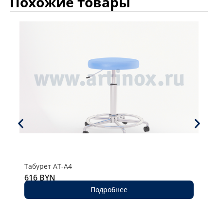
Похожие товары
Табурет AT-A4
Таб
616
BYN
53
Подробнее