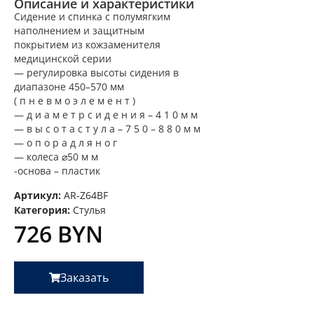
Описание и характеристики
Сидение и спинка с полумягким
наполнением и защитным
покрытием из кожзаменителя
медицинской серии
— регулировка высоты сидения в
диапазоне 450–570 мм
( п н е в м о э л е м е н т )
— д и а м е т р с и д е н и я – 4 1 0 м м
— в ы с о т а с т у л а – 7 5 0 – 8 8 0 м м
— о п о р а д л я н о г
— колеса ⌀50 м м
-основа – пластик
Артикул:
AR-Z64BF
Категория:
Стулья
726
BYN
Заказать