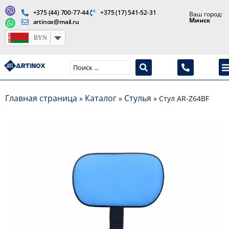
+375 (44) 700-77-44
+375 (17) 541-52-31
Ваш город:
Минск
artinox@mail.ru
BYN
Производство медицинской продукции и оборудования
Главная страница
Каталог
Стулья
»
»
»
Стул AR-Z64BF