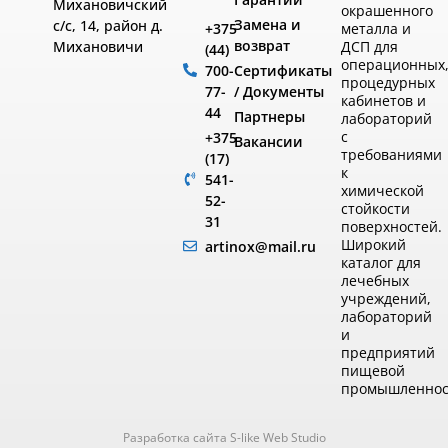
Михановичский
окрашенного
Замена и
с/с, 14, район д.
металла и
+375
возврат
ДСП для
Михановичи
(44)
операционных
Сертификаты
700-
процедурных
/ Документы
77-
кабинетов и
44
Партнеры
лабораторий
с
+375
Вакансии
требованиями
(17)
к
541-
химической
52-
стойкости
31
поверхностей.
Широкий
artinox@mail.ru
каталог для
лечебных
учреждений,
лабораторий
и
предприятий
пищевой
промышленнос
Разработка сайта S-like Web Studio