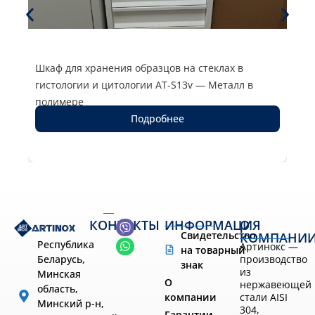
Шкаф для хранения образцов на стеклах в
Сто
гистологии и цитологии AT-S13v — Металл в
Нер
300
полимере
Подробнее
КОНТАКТЫ
ИНФОРМАЦИЯ
О
Свидетельство
КОМПАНИ
Республика
Артинокс —
на товарный
производство
Беларусь,
знак
из
Минская
О
нержавеющей
область,
компании
стали AISI
Минский р-н,
304,
Гарантии