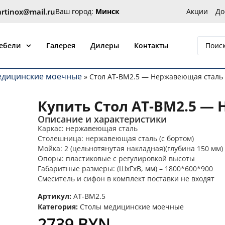
artinox@mail.ru
Ваш город:
Минск
Акции
До
 от производителя Артинокс
мебели
Галерея
Дилеры
Контакты
едицинские моечные
»
Стол AT-BM2.5 — Нержавеющая сталь
Купить Стол AT-BM2.5 —
Описание и характеристики
Каркас: нержавеющая сталь
Столешница: нержавеющая сталь (с бортом)
Мойка: 2 (цельнотянутая накладная)(глубина 150 мм)
Опоры: пластиковые с регулировкой высоты
Габаритные размеры: (ШхГхВ, мм) – 1800*600*900
Смеситель и сифон в комплект поставки не входят
Артикул:
AT-BM2.5
Категория:
Столы медицинские моечные
2739
BYN