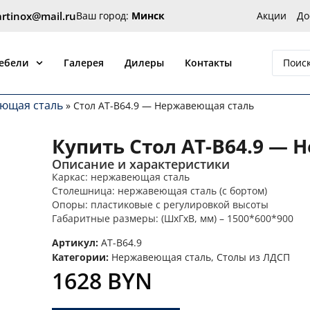
artinox@mail.ru
Ваш город:
Минск
Акции
До
 от производителя Артинокс
мебели
Галерея
Дилеры
Контакты
ющая сталь
»
Стол AT-B64.9 — Нержавеющая сталь
Купить Стол AT-B64.9 —
Описание и характеристики
Каркас: нержавеющая сталь
Столешница: нержавеющая сталь (с бортом)
Опоры: пластиковые с регулировкой высоты
Габаритные размеры: (ШхГхВ, мм) – 1500*600*900
Артикул:
AT-B64.9
Категории:
Нержавеющая сталь
,
Столы из ЛДСП
1628
BYN