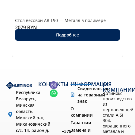
Стол весовой AR-L90 — Металл в полимере
Сто
2079
BYN
290
Подробнее
КОНТАКТЫ
ИНФОРМАЦИЯ
О
Свидетельство
КОМПАНИ
Республика
Артинокс —
на товарный
производство
Беларусь,
знак
из
Минская
О
нержавеющей
область,
компании
стали AISI
Минский р-н,
304,
Гарантии
Михановичский
окрашенного
Замена и
с/с, 14, район д.
металла и
+375