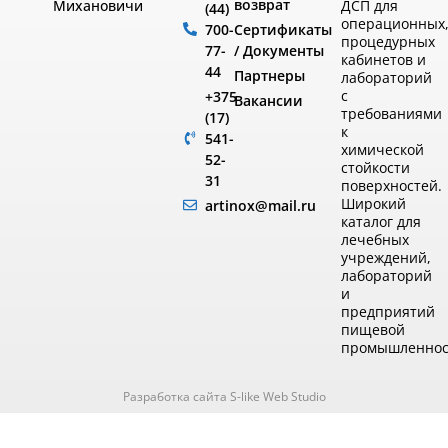
возврат
ДСП для
Михановичи
(44)
операционных
Сертификаты
700-
процедурных
/ Документы
77-
кабинетов и
44
Партнеры
лабораторий
с
+375
Вакансии
требованиями
(17)
к
541-
химической
52-
стойкости
31
поверхностей.
Широкий
artinox@mail.ru
каталог для
лечебных
учреждений,
лабораторий
и
предприятий
пищевой
промышленнос
Разработка сайта S-like Web Studio