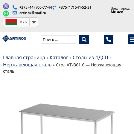
+375 (44) 700-77-44
+375 (17) 541-52-31
Ваш город:
Минск
artinox@mail.ru
BYN
Производство медицинской продукции и оборудования
Главная страница
Каталог
Столы из ЛДСП
»
»
»
Нержавеющая сталь
»
Стол AT-B61.6 — Нержавеющая
сталь