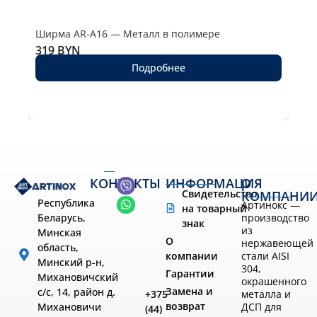
Ширма AR-A16 — Металл в полимере
Шир
319
BYN
27
Подробнее
КОНТАКТЫ
ИНФОРМАЦИЯ
О
Свидетельство
КОМПАНИ
Республика
Артинокс —
на товарный
производство
Беларусь,
знак
из
Минская
О
нержавеющей
область,
компании
стали AISI
Минский р-н,
304,
Гарантии
Михановичский
окрашенного
Замена и
с/с, 14, район д.
металла и
+375
возврат
ДСП для
Михановичи
(44)