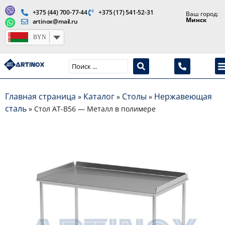
+375 (44) 700-77-44
+375 (17) 541-52-31
Ваш город:
Минск
artinox@mail.ru
BYN
Производство медицинской продукции и оборудования
Главная страница
Каталог
Столы
Нержавеющая
»
»
»
сталь
»
Стол AT-B56 — Металл в полимере