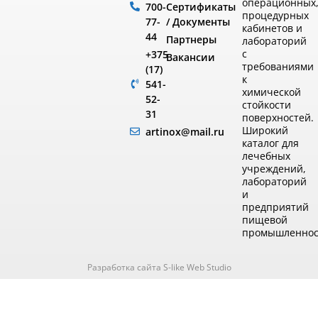
операционных
Сертификаты
700-
процедурных
/ Документы
77-
кабинетов и
44
Партнеры
лабораторий
с
+375
Вакансии
требованиями
(17)
к
541-
химической
52-
стойкости
31
поверхностей.
Широкий
artinox@mail.ru
каталог для
лечебных
учреждений,
лабораторий
и
предприятий
пищевой
промышленнос
Разработка сайта S-like Web Studio