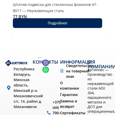
Штатив-подвеска для стеклянных флаконов AT-
Шта
B017 — Нержавеющая сталь
Нер
77
BYN
73
Подробнее
КОНТАКТЫ
ИНФОРМАЦИЯ
О
Свидетельство
КОМПАНИ
Республика
Артинокс —
на товарный
производство
Беларусь,
знак
из
Минская
О
нержавеющей
область,
компании
стали AISI
Минский р-н,
304,
Гарантии
Михановичский
окрашенного
Замена и
с/с, 14, район д.
металла и
+375
возврат
ДСП для
Михановичи
(44)
операционных
Сертификаты
700-