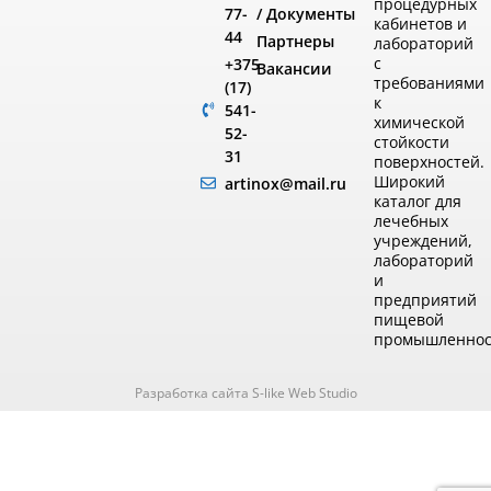
процедурных
/ Документы
77-
кабинетов и
44
Партнеры
лабораторий
с
+375
Вакансии
требованиями
(17)
к
541-
химической
52-
стойкости
31
поверхностей.
Широкий
artinox@mail.ru
каталог для
лечебных
учреждений,
лабораторий
и
предприятий
пищевой
промышленнос
Разработка сайта S-like Web Studio