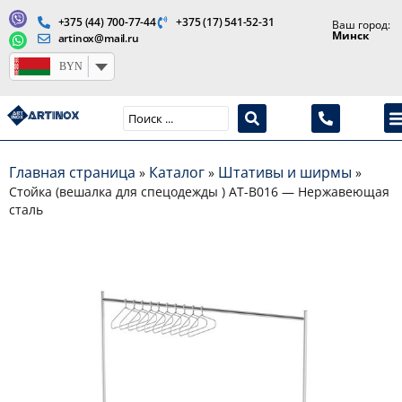
+375 (44) 700-77-44
+375 (17) 541-52-31
Ваш город:
Минск
artinox@mail.ru
BYN
Производство медицинской продукции и оборудования
Главная страница
Каталог
Штативы и ширмы
»
»
»
Стойка (вешалка для спецодежды ) AT-B016 — Нержавеющая
сталь