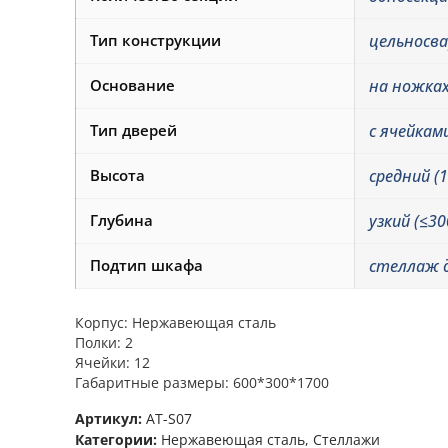
Тип конструкции
цельносв
Основание
на ножка
Тип дверей
с ячейкам
Высота
средний (
Глубина
узкий (≤30
Подтип шкафа
стеллаж 
Корпус: Нержавеющая сталь
Полки: 2
Ячейки: 12
Габаритные размеры: 600*300*1700
Артикул:
AT-S07
Категории:
Нержавеющая сталь
,
Стеллажи