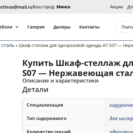
artinox@mail.ru
Ваш город:
Минск
Акции
До
 от производителя Артинокс
мебели
Галерея
Дилеры
Контакты
 сталь
»
Шкаф-стеллаж для одноразовой одежды AT-S07 — Нер
Купить Шкаф-стеллаж дл
S07 — Нержавеющая ста
Описание и характеристики
Детали
Специализация
хирургиче
Тип содержимого
для инст
Количество секций
односекц