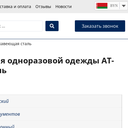
BYN
ставка и оплата
Отзывы
Новости
Заказать звонок
жавеющая сталь
я одноразовой одежды AT-
ль
ский
рументов
ионный