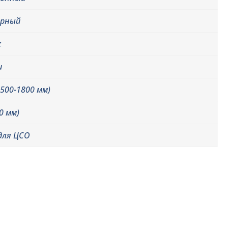
арный
х
и
1500-1800 мм)
0 мм)
для ЦСО