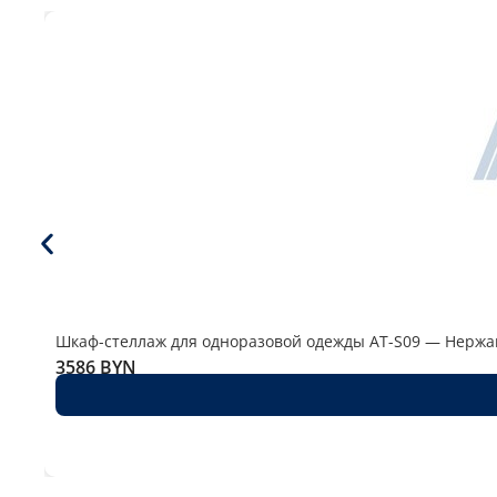
Шкаф-стеллаж для одноразовой одежды AT-S09 — Нерж
3586
BYN