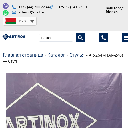
+375 (44) 700-77-44
+375 (17) 541-52-31
Ваш город:
Минск
artinox@mail.ru
BYN
Производство медицинской продукции и оборудования
Главная страница
Каталог
Стулья
»
»
»
AR-Z64M (AR-Z40)
— Стул