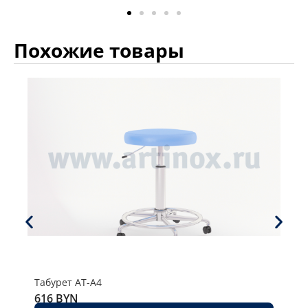
Похожие товары
Табурет AT-A4
Таб
616
BYN
53