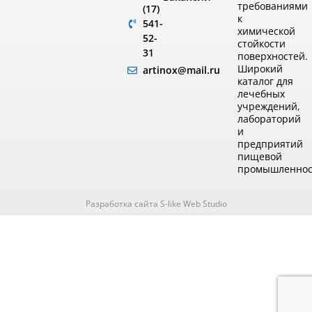
требованиями
(17)
к
541-
химической
52-
стойкости
31
поверхностей.
Широкий
artinox@mail.ru
каталог для
лечебных
учреждений,
лабораторий
и
предприятий
пищевой
промышленнос
Разработка сайта S-like Web Studio