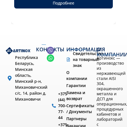
Подробнее
КОНТАКТЫ
ИНФОРМАЦИЯ
О
Свидетельство
КОМПАНИ
Республика
Артинокс —
на товарный
производство
Беларусь,
знак
из
Минская
О
нержавеющей
область,
компании
стали AISI
Минский р-н,
304,
Гарантии
Михановичский
окрашенного
Замена и
с/с, 14, район д.
металла и
+375
возврат
ДСП для
Михановичи
(44)
операционных
Сертификаты
700-
процедурных
/ Документы
77-
кабинетов и
44
Партнеры
лабораторий
с
+375
Вакансии